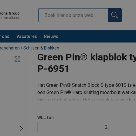
r ons
Vacatures
Nieuws
toebehoren
/
Schijven & Blokken
Green Pin® klapblok ty
P-6951
Het Green Pin® Snatch Block S type 601S is 
een Green Pin® Harp sluiting moerbout wat
ka
hijs- en treksituaties. Het klapblok kan worde
de wll van de staalkabel
WLL
ton
2