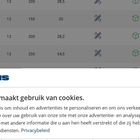
12
200
28,5
12
150
20
12
200
28,2
12
250
34,5
12
300
49,5
12
350
58
maakt gebruik van cookies.
12
400
67,5
s om inhoud en advertenties te personaliseren en om ons verkee
 over uw gebruik van onze site met onze advertentie- en analyse
et andere informatie die u aan hen heeft verstrekt of die zij h
12
450
82
diensten.
Privacybeleid