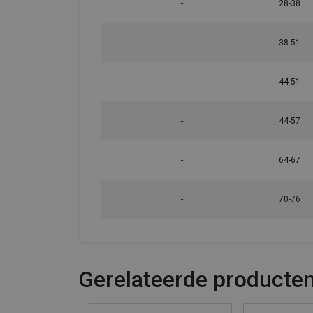
-
28-38
-
38-51
-
44-51
-
44-57
-
64-67
-
70-76
Gerelateerde producte