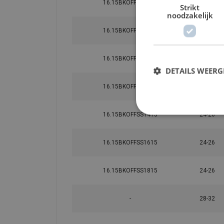
16.15BKOFFSS0615
24-26
Strikt
noodzakelijk
16.15BKOFFSS0815
24-26
16.15BKOFFSS1015
24-26
DETAILS WEERG
16.15BKOFFSS1215
24-26
16.15BKOFFSS1415
24-26
16.15BKOFFSS1615
24-26
16.15BKOFFSS1815
24-26
Materiaal:
-
28-32
Markering:
Afwerking: