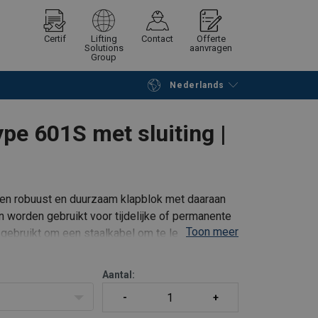
Certif
Lifting
Contact
Offerte
Solutions
aanvragen
Group
Nederlands
Verder winkelen
Vraag offerte aan
pe 601S met sluiting |
een robuust en duurzaam klapblok met daaraan
n worden gebruikt voor tijdelijke of permanente
Toon meer
n gebruikt om een staalkabel om te leiden of om
Aantal: