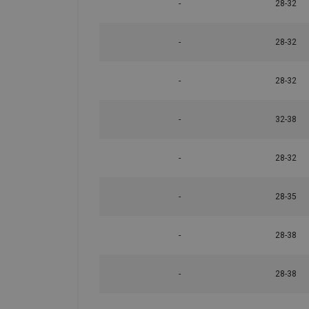
-
28-32
Norm:
Opmerking:
-
28-32
Veiligheidsfactor:
-
28-32
-
32-38
-
28-32
-
28-35
-
28-38
-
28-38