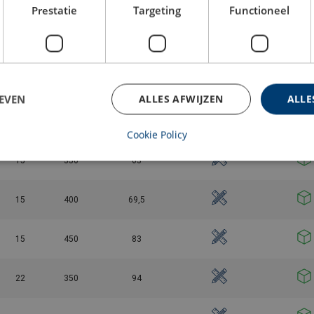
15
150
24,8
Prestatie
Targeting
Functioneel
15
200
30
15
250
43,5
EVEN
ALLES AFWIJZEN
ALLE
15
300
51,5
Cookie Policy
15
350
63
15
400
69,5
15
450
83
22
350
94