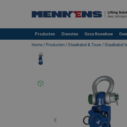
Producten
Diensten
Onze Knowhow
Ove
toegevoegd aan uw offerte
Home
/
Producten
/
Staalkabel & Touw
/
Staalkabel 