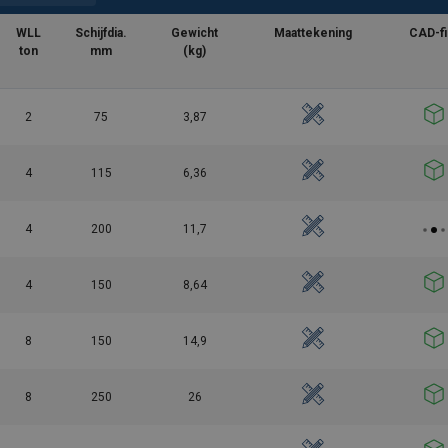
WLL
Schijfdia.
Gewicht
Maattekening
CAD-fi
ton
mm
(kg)
2
75
3,87
4
115
6,36
4
200
11,7
4
150
8,64
8
150
14,9
8
250
26