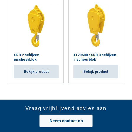
Minder stilstand
Flexibiliteit
SRB 2 schijven
1120600 / SRB 3 schijven
Waarom kiezen voor Gebuwin KB geleideblokken
inscheerblok
inscheerblok
bij Mennens?
Bekijk product
Bekijk product
gespecialiseerde Europese hijs- en
lierfabrikant
Bewezen in de praktijk
veiligheid, duurzaamheid
en gebruiksgemak
Vraag vrijblijvend advies aan
betrouwbare kerncomponent
Technisch advies, keuring en service
Neem contact op