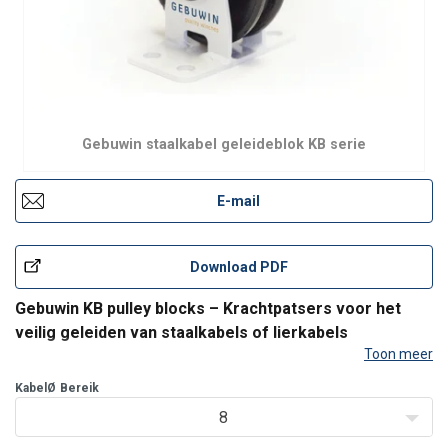
Gebuwin staalkabel geleideblok KB serie
E-mail
Download PDF
Gebuwin KB pulley blocks – Krachtpatsers voor het
veilig geleiden van staalkabels of lierkabels
Toon meer
De Gebuwin KB-serie pulley blocks zijn ontworpen voor
KabelØ
Bereik
professioneel gebruik in hijs- en trekinstallaties waar
betrouwbaarheid, veiligheid en duurzaamheid cruciaal zijn. Deze
8
robuuste rolblokken zijn ide