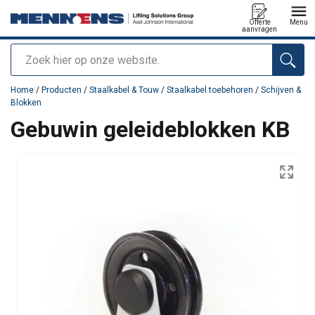
Offerte
Menu
aanvragen
Zoeken
toegevoegd aan uw offerte
Home
/
Producten
/
Staalkabel & Touw
/
Staalkabel toebehoren
/
Schijven &
Blokken
Gebuwin geleideblokken KB