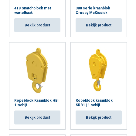
418 Snatchblock met
380 serie kraanblok
wartelhaak
Crosby McKissick
relevante Europese
Bekijk product
Bekijk product
richtlijnen
veiligheidsfactoren
Praktijkervaring & voordelen in gebruik
Ropeblock Kraanblok HB |
Ropeblock kraanblok
1-schijf
SRB1 | 1 schijf
Bekijk product
Bekijk product
Soepel lopende hijsbewegingen
Betrouwbaarheid op lange termijn