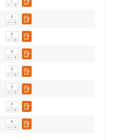
Niet-
geclassificeerd
S ACCEPTEREN