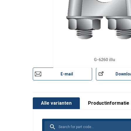
G-6260 illu
E-mail
Downlo
Alle varianten
Productinformatie
Materiaal:
Markering:
Afwerking:
Norm: