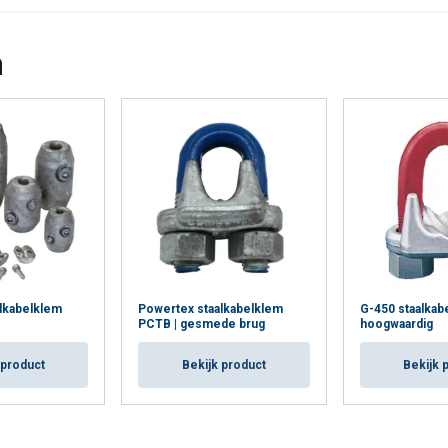
n
lkabelklem
Powertex staalkabelklem
G-450 staalkab
PCTB | gesmede brug
hoogwaardig
 product
Bekijk product
Bekijk 