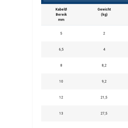
Opmerking:
KabelØ
Gewicht
Bereik
(kg)
mm
5
2
6,5
4
8
8,2
10
9,2
12
21,5
Deze website 
We gebruiken cookie
13
27,5
delen ook informatie
kunnen combineren m