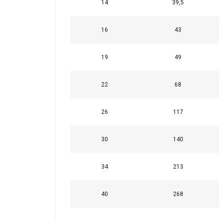
14
39,5
uw gebruik van hun 
16
43
Strikt
noodzakelijk
19
49
22
68
DETAILS WEERG
26
117
30
140
34
213
40
268