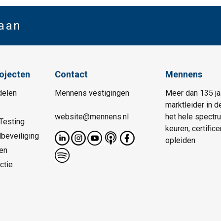
 aan
rojecten
Contact
Mennens
delen
Mennens vestigingen
Meer dan 135 ja
marktleider in d
website@mennens.nl
het hele spectr
Testing
keuren, certific
beveiliging
opleiden
en
ctie