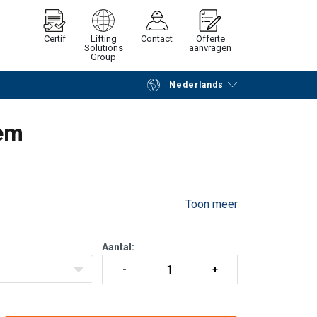
Certif
Lifting
Contact
Offerte
Solutions
aanvragen
Group
Nederlands
Verder winkelen
Vraag offerte aan
lem
Toon meer
Aantal: