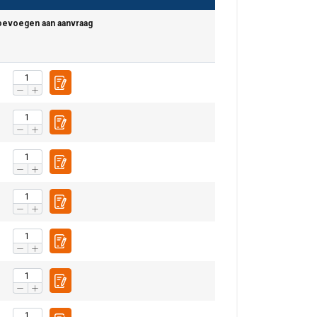
oevoegen aan aanvraag
DUTCH
ENGLISH TRANSLATION
r te analyseren. We
partners, die deze
ebben verzameld door