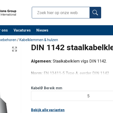
r ons
Vacatures
Nieuws
toebehoren
/
Kabelklemmen & hulzen
DIN 1142 staalkabelk
Algemeen:
Staalkabelklem vlgs DIN 1142.
Norm:
EN 13411-5 Type A, eerder DIN 1142
KabelØ
Bereik
mm
5
Bekijk alle varianten