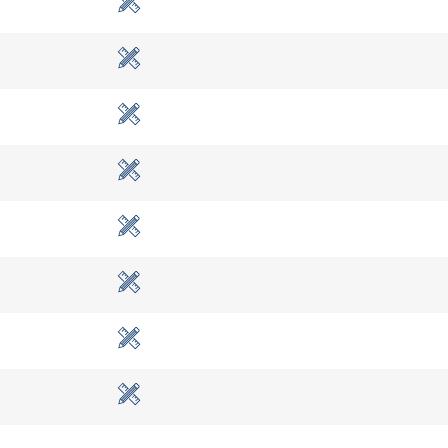
diensten.
Privacybeleid
Prestatie
Targeting
Functioneel
EVEN
ALLES AFWIJZEN
ALLE
Cookie Policy