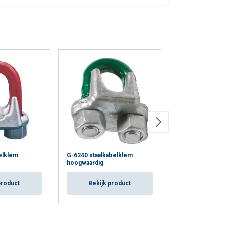
elklem
G-6240 staalkabelklem
eindverbinding
hoogwaardig
Bekijk p
product
Bekijk product