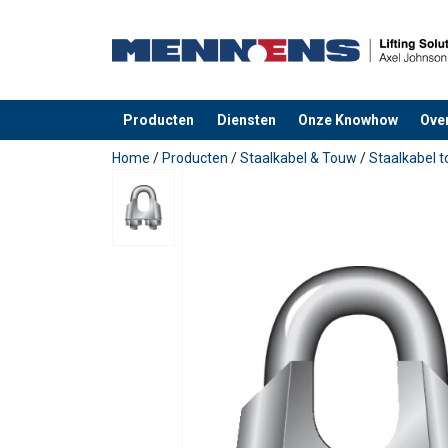
Producten
Diensten
Onze Knowhow
Ove
toegevoegd aan uw offerte
Home
/
Producten
/
Staalkabel & Touw
/
Staalkabel 