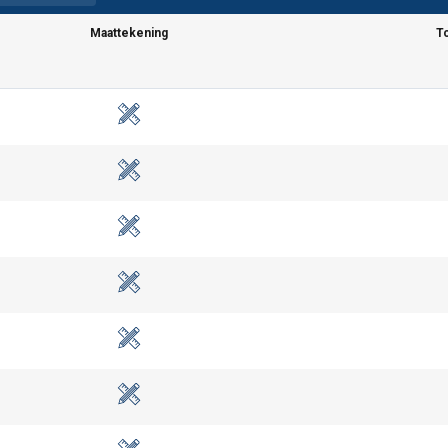
Maattekening
T
maakt gebruik van cookies.
s om inhoud en advertenties te personaliseren en om ons verkee
 over uw gebruik van onze site met onze advertentie- en analyse
et andere informatie die u aan hen heeft verstrekt of die zij h