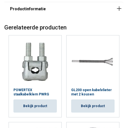
Markering:
Opmerking:
Gerelateerde producten
Waarschuwing:
Veiligheidsfactor:
POWERTEX
GL200 open kabelvlieter
staalkabelklem PWRG
met 2 kousen
Bekijk product
Bekijk product