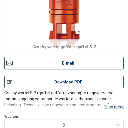
Crosby wartel gaffel / gaffel S-2
E-mail
Download PDF
Crosby wartel S-2 (gaffel-gaffel uitvoering) is uitgevoerd met
tontaatslagering waardoor de wartel ook draaibaar is onder
belasting. Tevens zijn ze uitgevoerd met een smeernippel voor
Toon meer
makkelijk onderhoud. Ze zijn inidvidueel bij de fabriek getest tot 2
x WLL.
WLL
ton
De Crosby wartels uit de S-serie zijn
3