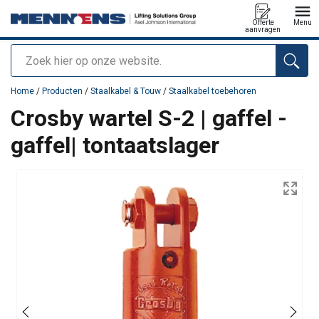
Offerte
Menu
aanvragen
Zoeken
toegevoegd aan uw offerte
Home
/
Producten
/
Staalkabel & Touw
/
Staalkabel toebehoren
Crosby wartel S-2 | gaffel -
gaffel| tontaatslager