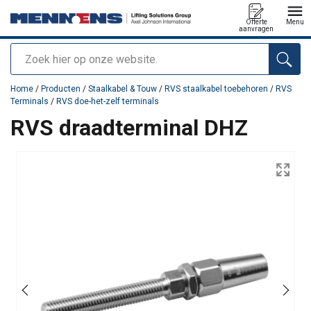
Offerte
Menu
aanvragen
Zoeken
toegevoegd aan uw offerte
Home
/
Producten
/
Staalkabel & Touw
/
RVS staalkabel toebehoren
/
RVS
Terminals
/
RVS doe-het-zelf terminals
RVS draadterminal DHZ