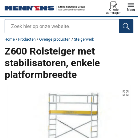
Offerte
Menu
aanvragen
Zoeken
toegevoegd aan uw offerte
Home
/
Producten
/
Overige producten
/
Steigerwerk
Z600 Rolsteiger met
stabilisatoren, enkele
platformbreedte