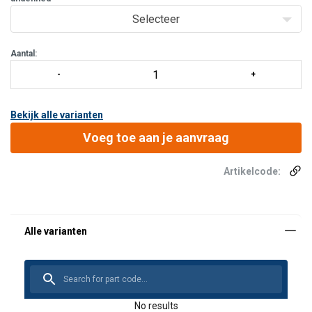
Steigerbreedte: 0,75 m
Selecteer
Steigerlengte: 1,80 m; 2,50 m 3,00 m
Met standaardonderdelen uit te breiden tot werkhoogten
Aantal:
van 4
Bekijk alle varianten
Voeg toe aan je aanvraag
Artikelcode:
No results