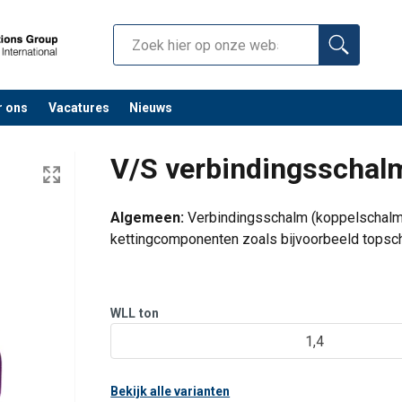
r ons
Vacatures
Nieuws
V/S verbindingsschal
Algemeen:
Verbindingsschalm (koppelschalm)
kettingcomponenten zoals bijvoorbeeld topsc
WLL
ton
1,4
Bekijk alle varianten