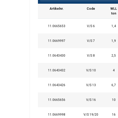
Artikelnr.
Code
WLL
ton
11.0665653
V/S 6
1,4
11.0669997
V/S 7
1,9
Deze website 
11.0643430
V/S 8
2,5
We gebruiken cookie
11.0643432
V/S 10
4
delen ook informatie
kunnen combineren m
uw gebruik van hun 
11.0643426
V/S 13
6,7
Strikt
11.0665656
V/S 16
10
noodzakelijk
11.0669998
V/S 19/20
16