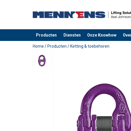
Producten
Diensten
Onze Knowhow
Ove
toegevoegd aan uw offerte
Home
/
Producten
/
Ketting & toebehoren