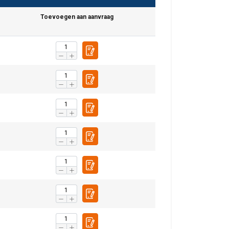
Toevoegen aan aanvraag
DUTCH
ENGLISH TRANSLATION
r te analyseren. We
partners, die deze
ebben verzameld door
Niet-
geclassificeerd