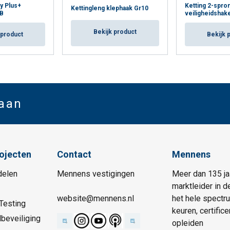
oy Plus+
Ketting 2-spro
Kettingleng klephaak Gr10
WB
veiligheidshak
Bekijk product
 product
Bekijk 
 aan
rojecten
Contact
Mennens
delen
Mennens vestigingen
Meer dan 135 ja
marktleider in d
website@mennens.nl
het hele spectr
Testing
keuren, certific
beveiliging
opleiden