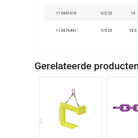
11.0691519
V/S 22
19
DETAILS WEERG
11.0676492
V/S 26
26,5
Gerelateerde producte