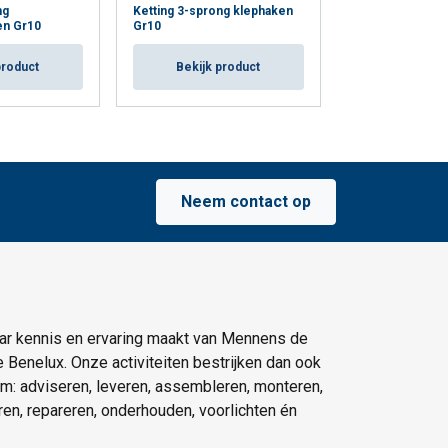
ng
Ketting 3-sprong klephaken
Ketting 4-spron
en Gr10
Gr10
veiligheidshake
product
Bekijk product
Bekijk p
Neem contact op
ar kennis en ervaring maakt van Mennens de
e Benelux. Onze activiteiten bestrijken dan ook
um: adviseren, leveren, assembleren, monteren,
eren, repareren, onderhouden, voorlichten én