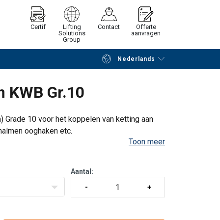
Certif
Lifting
Contact
Offerte
Solutions
aanvragen
Group
Nederlands
Verder winkelen
Vraag offerte aan
m KWB Gr.10
 Grade 10 voor het koppelen van ketting aan
halmen ooghaken etc.
Toon meer
Aantal: