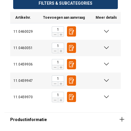
FILTERS & SUBCATEGORIES
Artikelnr.
Toevoegen aan aanvraag
Meer details
11.0460029
11.0460051
Materiaal:
11.0459936
Markering:
Afwerking:
11.0459947
Veiligheidsfactor:
Grade:
11.0459970