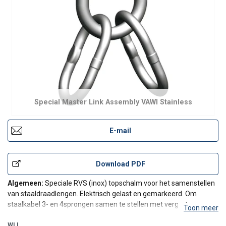
Special Master Link Assembly VAWI Stainless
E-mail
Download PDF
Algemeen:
Speciale RVS (inox) topschalm voor het samenstellen
van staaldraadlengen. Elektrisch gelast en gemarkeerd. Om
staalkabel 3- en 4sprongen samen te stellen met vergrote
Toon meer
onderschalmen die genoeg inwendige breedte hebben zodat
zelfs twee kabelkousen passen.
WLL