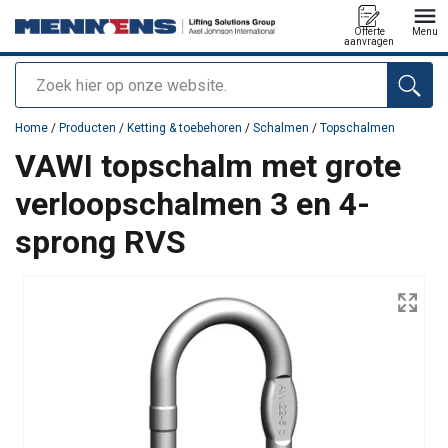
Offerte
Menu
aanvragen
Zoeken
toegevoegd aan uw offerte
Home
/
Producten
/
Ketting & toebehoren
/
Schalmen
/
Topschalmen
VAWI topschalm met grote
verloopschalmen 3 en 4-
sprong RVS