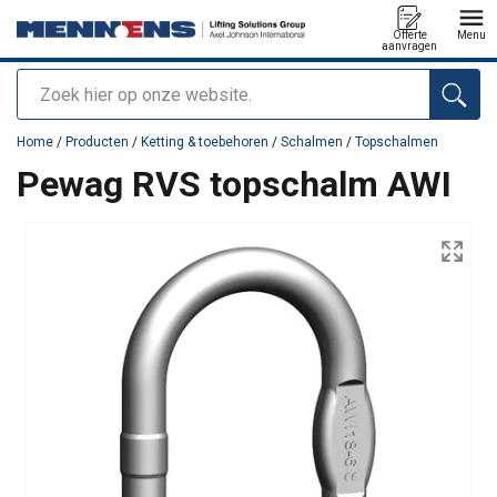
Offerte
Menu
aanvragen
Zoeken
toegevoegd aan uw offerte
Home
/
Producten
/
Ketting & toebehoren
/
Schalmen
/
Topschalmen
Pewag RVS topschalm AWI