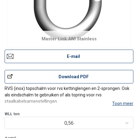
Master Link AWI Stainless
E-mail
Download PDF
RVS (inox) topschalm voor rvs kettinglengen en 2-sprongen. Ook
als eindschalm te gebruiken of als topring voor rvs
staalkabelsamenstellingen.
Toon meer
De
AWI
topschalm
is
bijzonder
geschikt
voor
gebruik
in
water
-
en
WLL
afvalwatertoepassingen
ton
.
Het
kan
ook
worden
gebruikt
in
v
0,56