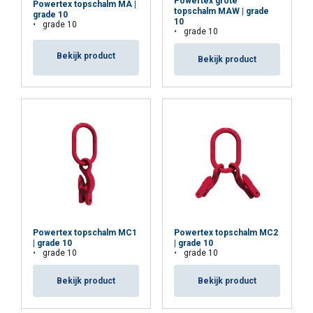
advertentie- en analysepartners, die deze
Powertex grote
Powertex topschalm MA |
topschalm MAW | grade
grade 10
kunnen combineren met andere informatie die
10
grade 10
grade 10
u aan hen heeft verstrekt of die zij hebben
verzameld door uw gebruik van hun diensten.
Bekijk product
Bekijk product
Privacybeleid
Strikt
Prestatie
Targeting
noodzakelijk
Functioneel
Niet-geclassificeerd
Powertex topschalm MC1
Powertex topschalm MC2
ALLES ACCEPTEREN
| grade 10
| grade 10
grade 10
grade 10
ALLES AFWIJZEN
Bekijk product
Bekijk product