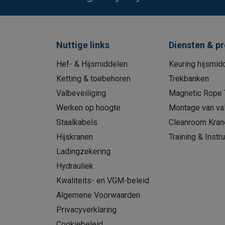
Nuttige links
Diensten & p
Hef- & Hijsmiddelen
Keuring hijsmid
Ketting & toebehoren
Trekbanken
Valbeveiliging
Magnetic Rope 
Werken op hoogte
Montage van val
Staalkabels
Cleanroom Kran
Hijskranen
Training & Instru
Ladingzekering
Hydrauliek
Kwaliteits- en VGM-beleid
Algemene Voorwaarden
Privacyverklaring
Cookiebeleid