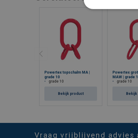
Powertex topschalm MA |
Powertex gro
grade 10
MAW | grade 
grade 10
grade 10
Bekijk product
Bekijk
Vraag vrijblijvend advies