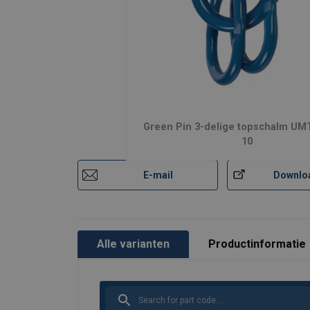
Afwerking:
Veiligheidsfactor:
Grade:
Green Pin 3-delige topschalm UM
10
E-mail
Downlo
Alle varianten
Productinformatie