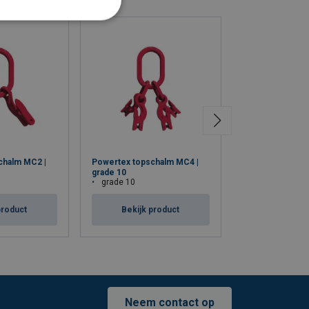
chalm MC2 |
Powertex topschalm MC4 |
Powertex topsc
grade 10
grade 10
grade 10
grade 10
product
Bekijk product
Bekijk p
Neem contact op