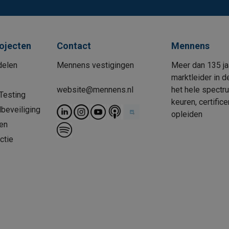
rojecten
Contact
Mennens
delen
Mennens vestigingen
Meer dan 135 ja
marktleider in d
website@mennens.nl
het hele spectr
Testing
keuren, certific
beveiliging
opleiden
en
ctie