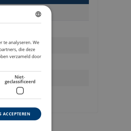
Toevoegen aan aanvraag
DUTCH
ENGLISH TRANSLATION
r te analyseren. We
partners, die deze
ebben verzameld door
Niet-
geclassificeerd
S ACCEPTEREN