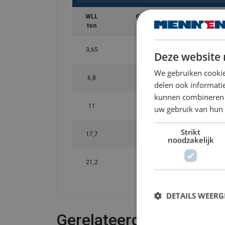
WLL
Gewicht
ton
(kg)
3,65
1,97
Deze website 
We gebruiken cookie
6,8
3,3
delen ook informatie
kunnen combineren m
11
5,4
uw gebruik van hun 
Strikt
17,7
11,2
noodzakelijk
21,2
15,1
DETAILS WEERG
Gerelateerde producte