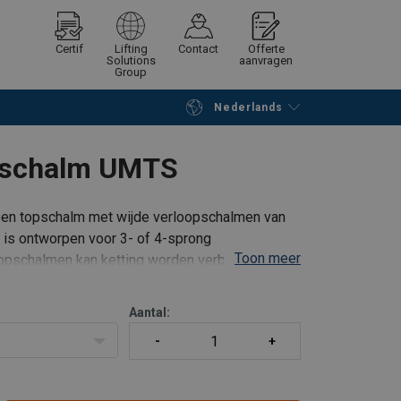
Certif
Lifting
Contact
Offerte
Solutions
aanvragen
Group
Nederlands
Verder winkelen
Vraag offerte aan
opschalm UMTS
en topschalm met wijde verloopschalmen van
 is ontworpen voor 3- of 4-sprong
Toon meer
loopschalmen kan ketting worden verbonden
Ook
Aantal: