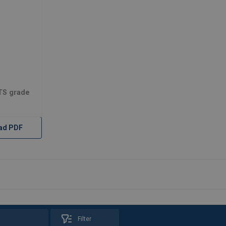
TS grade
ad PDF
Filter