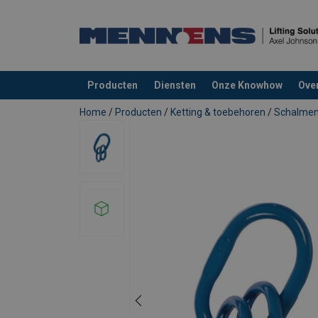
Producten
Diensten
Onze Knowhow
Ove
toegevoegd aan uw offerte
Home
/
Producten
/
Ketting & toebehoren
/
Schalme
Materiaal: