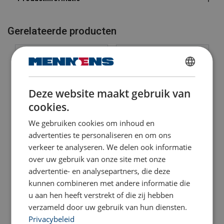
Gerelateerde producten
DUTCH
Deze website maakt gebruik van
ENGLISH TRANSLATION
cookies.
We gebruiken cookies om inhoud en
advertenties te personaliseren en om ons
Coilhaak met
Gr.10 Star Alloy Plus+
verkeer te analyseren. We delen ook informatie
tegengewicht - CKBM
hijsketting KWB
over uw gebruik van onze site met onze
Bekijk product
Bekijk product
advertentie- en analysepartners, die deze
kunnen combineren met andere informatie die
u aan hen heeft verstrekt of die zij hebben
verzameld door uw gebruik van hun diensten.
Privacybeleid