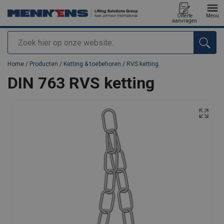
Offerte
Menu
aanvragen
Zoeken
toegevoegd aan uw offerte
Home
/
Producten
/
Ketting & toebehoren
/
RVS ketting
DIN 763 RVS ketting