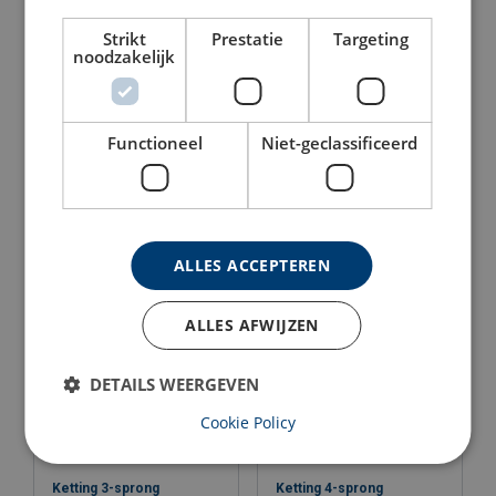
Strikt
Prestatie
Targeting
noodzakelijk
Functioneel
Niet-geclassificeerd
Ketting 2-sprong
Kettingleng klephaak Gr10
veiligheidshaken Gr10
Bekijk product
Bekijk product
ALLES ACCEPTEREN
ALLES AFWIJZEN
DETAILS WEERGEVEN
Cookie Policy
Ketting 3-sprong
Ketting 4-sprong