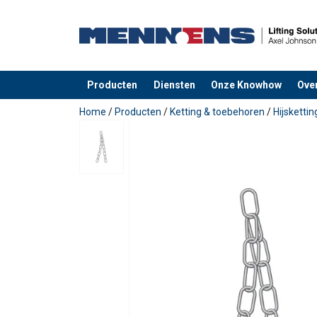
Producten
Diensten
Onze Knowhow
Ove
toegevoegd aan uw offerte
Home
/
Producten
/
Ketting & toebehoren
/
Hijsketti