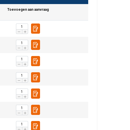
Toevoegen aan aanvraag
DUTCH
ENGLISH TRANSLATION
r te analyseren. We
partners, die deze
ebben verzameld door
Niet-
geclassificeerd