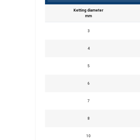
Ketting diameter
mm
3
4
5
Deze website 
6
We gebruiken cookie
delen ook informatie
7
kunnen combineren m
uw gebruik van hun 
8
Strikt
noodzakelijk
10