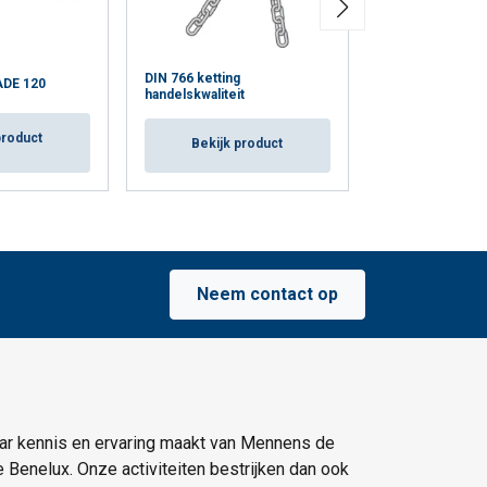
DIN 766 ketting
ADE 120
GR10 Star Alloy 
handelskwaliteit
product
Bekijk p
Bekijk product
Neem contact op
ar kennis en ervaring maakt van Mennens de
e Benelux. Onze activiteiten bestrijken dan ook