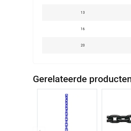
13
DETAILS WEERG
16
20
Gerelateerde producte