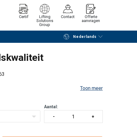
Certif
Lifting
Contact
Offerte
Solutions
aanvragen
Group
Nederlands
Verder winkelen
Vraag offerte aan
skwaliteit
763
Toon meer
Aantal: