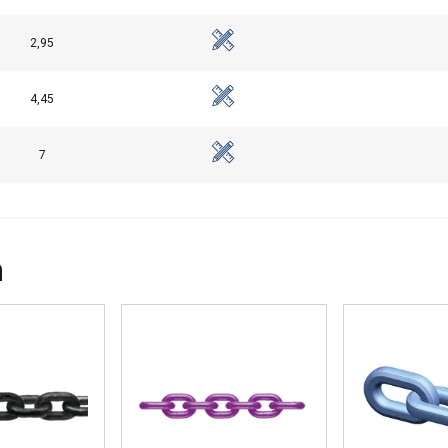
2,95
EVEN
ALLES AFWIJZEN
ALLE
4,45
Cookie Policy
7
n