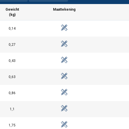
Gewicht
Maattekening
(kg)
0,14
0,27
0,43
maakt gebruik van cookies.
0,63
s om inhoud en advertenties te personaliseren en om ons verkee
 over uw gebruik van onze site met onze advertentie- en analyse
0,86
et andere informatie die u aan hen heeft verstrekt of die zij h
diensten.
Privacybeleid
1,1
Prestatie
Targeting
Functioneel
1,75