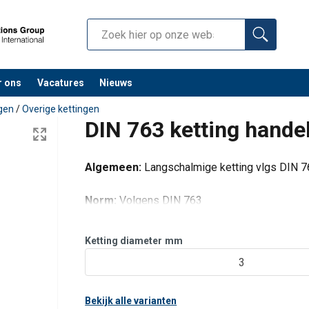
r ons
Vacatures
Nieuws
ngen
/
Overige kettingen
DIN 763 ketting handel
Algemeen:
Langschalmige ketting vlgs DIN 
Norm:
Volgens DIN 763
Ketting diameter
mm
3
Bekijk alle varianten