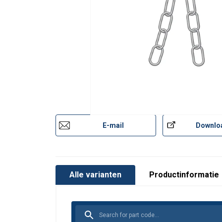
Materiaal:
Markering:
Afwerking:
Norm:
Opmerking:
Grade:
E-mail
Downlo
Alle varianten
Productinformatie