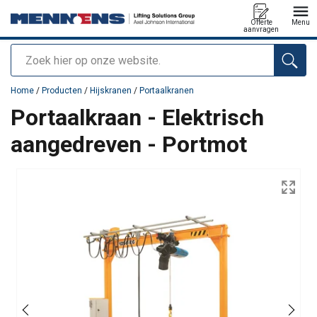
Offerte
Menu
aanvragen
Zoeken
toegevoegd aan uw offerte
Home
/
Producten
/
Hijskranen
/
Portaalkranen
Portaalkraan - Elektrisch
aangedreven - Portmot