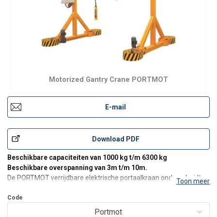
Motorized Gantry Crane PORTMOT
E-mail
Download PDF
Beschikbare capaciteiten van 1000 kg t/m 6300 kg
Beschikbare overspanning van 3m t/m 10m.
De PORTMOT verrijdbare elektrische portaalkraan onderscheidt
Toon meer
zich ten opzichte van bestaande soortgelijke producten door zijn
capaciteit om lasten in elke richting, direct op de werkvloer te
Code
verplaatsen. Een
Portmot