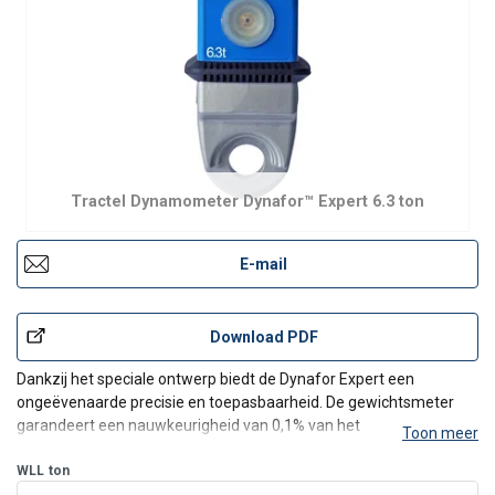
Tractel Dynamometer Dynafor™ Expert 6.3 ton
E-mail
Download PDF
Dankzij het speciale ontwerp biedt de Dynafor Expert een
ongeëvenaarde precisie en toepasbaarheid. De gewichtsmeter
garandeert een nauwkeurigheid van 0,1% van het
Toon meer
meetbereik. Uitgerust met een bluetooth module biedt de Dynafor
Expert een draadloos bereik tot 30 m naar elke smartphone of
WLL
ton