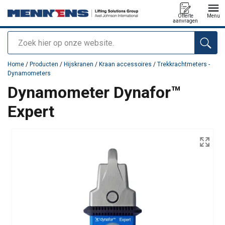
Offerte
Menu
aanvragen
Zoeken
toegevoegd aan uw offerte
Home
/
Producten
/
Hijskranen
/
Kraan accessoires
/
Trekkrachtmeters -
Dynamometers
Dynamometer Dynafor™
Expert