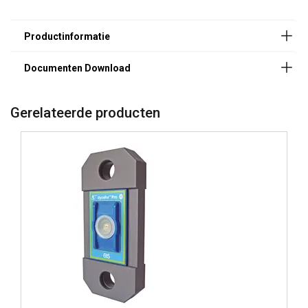
Gerelateerde producten
Materiaal:
Temperatuursbereik: