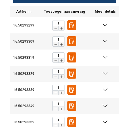
Artikelnr.
Toevoegen aan aanvraag
Meer details
16.50293299
16.50293309
16.50293319
16.50293329
Gebruikershandleiding:
User manual Tractel Dynafor Expert UK-FR-GE-DU-IT-
16.50293339
POR.pdf
T7052- TS dynafor Expert_ind02_EN.pdf
16.50293349
16.50293359