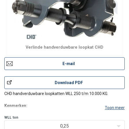
Verlinde handverduwbare loopkat CHD
E-mail
Download PDF
CHD handverduwbare loopkatten WLL 250 t/m 10.000 KG.
Kenmerken:
Toon meer
Aan de CHD kan elk hijstoestel gehangen worden dat
WLL
ton
voorzien is van een ophanghaak.
De loopkat wordt bediend door de last te duwen
0,25