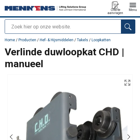
Offerte
Menu
aanvragen
Zoeken
toegevoegd aan uw offerte
Home
/
Producten
/
Hef- & Hijsmiddelen
/
Takels
/
Loopkatten
Verlinde duwloopkat CHD |
manueel