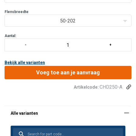
Wordt klaar voor montage geleverd in een individueel
verpakt doos.
Flensbreedte
Gemakkelijk in te stellen fle
50-202
Aantal:
Bekijk alle varianten
Voeg toe aan je aanvraag
CHD250-A
Artikelcode: