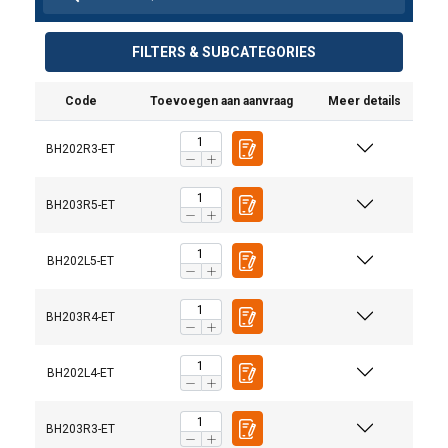
FILTERS & SUBCATEGORIES
Code
Toevoegen aan aanvraag
Meer details
BH202R3-ET
BH203R5-ET
BH202L5-ET
BH203R4-ET
BH202L4-ET
BH203R3-ET