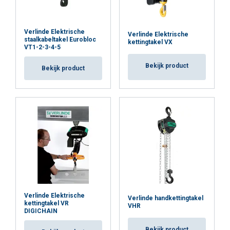
Functioneel
Niet-geclassificeerd
Verlinde Elektrische
Verlinde Elektrische
staalkabeltakel Eurobloc
kettingtakel VX
VT1-2-3-4-5
Bekijk product
Bekijk product
ALLES ACCEPTEREN
ALLES AFWIJZEN
DETAILS WEERGEVEN
Cookie Policy
Verlinde Elektrische
Verlinde handkettingtakel
kettingtakel VR
VHR
DIGICHAIN
Bekijk product