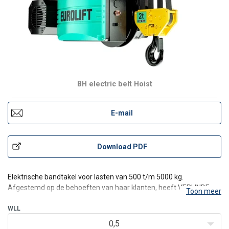
BH electric belt Hoist
E-mail
Download PDF
Elektrische bandtakel voor lasten van 500 t/m 5000 kg.
Afgestemd op de behoeften van haar klanten, heeft VERLINDE
Toon meer
deze bandtakel ontworpen voor toepassingen in een breed scala
van sectoren, zoals bijvoorbeeld de voedings-industrie,
WLL
chemische-industrie en de precisie-industrie. Kortom voor elke
0,5