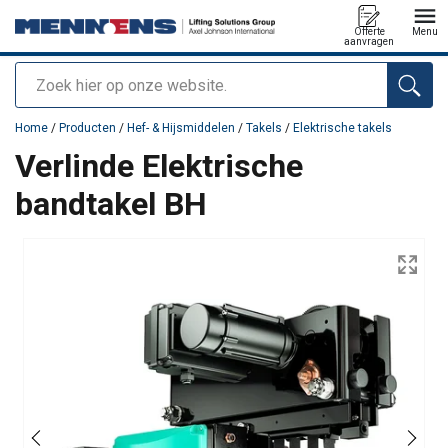
Offerte
Menu
aanvragen
Zoeken
toegevoegd aan uw offerte
Home
/
Producten
/
Hef- & Hijsmiddelen
/
Takels
/
Elektrische takels
Verlinde Elektrische
bandtakel BH