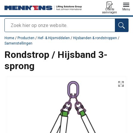
Offerte
Menu
aanvragen
Zoeken
toegevoegd aan uw offerte
Home
/
Producten
/
Hef- & Hijsmiddelen
/
Hijsbanden & rondstroppen
/
Samenstellingen
Rondstrop / Hijsband 3-
sprong