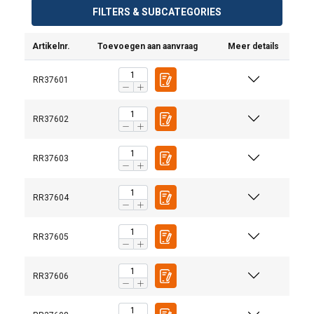
FILTERS & SUBCATEGORIES
Artikelnr.
Toevoegen aan aanvraag
Meer details
RR37601
RR37602
RR37603
RR37604
RR37605
Markering:
1-part
Norm:
RR37606
Grade: