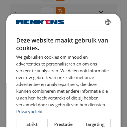
2
2
DUTCH
Deze website maakt gebruik van
ENGLISH TRANSLATION
2
cookies.
We gebruiken cookies om inhoud en
2
CO
3
advertenties te personaliseren en om ons
verkeer te analyseren. We delen ook informatie
3
over uw gebruik van onze site met onze
CO2-reductie tot wel 60%*
advertentie- en analysepartners, die deze
Straight pull
Basket h
kunnen combineren met andere informatie die
3
u aan hen heeft verstrekt of die zij hebben
verzameld door uw gebruik van hun diensten.
3
Gebruikershandleiding:
Privacybeleid
Powertex-Slings-PRS-PWE-PWS-User-Manual-ML-
Strikt
Prestatie
Targeting
Opmerking voor WLL 1 ton hijsbanden:
20260617.pdf