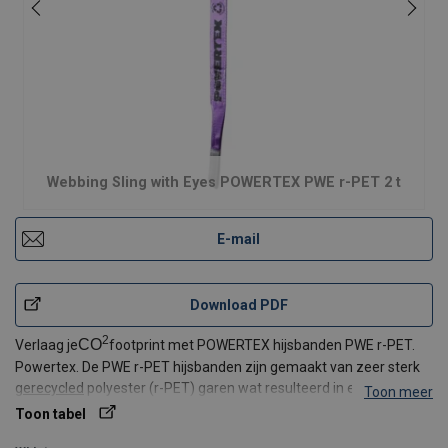
Webbing Sling with Eyes POWERTEX PWE r-PET 2 t
E-mail
Download PDF
2
CO
Verlaag je
footprint met POWERTEX hijsbanden PWE r-PET.
Powertex. De PWE r-PET hijsbanden zijn gemaakt van zeer sterk
gerecycled
polyester (r-PET) garen wat resulteerd in een
Toon meer
behoorlijke
CO2-reductie tot wel 60%*
in vergelijking met de
Toon tabel
standaard PWE-hijsband. De hijsbanden zijn standaa