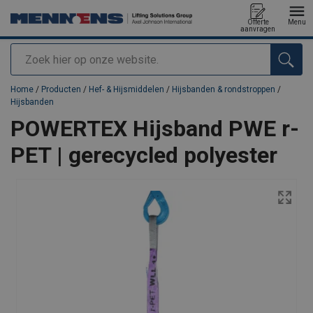
Offerte
Menu
aanvragen
Zoeken
toegevoegd aan uw offerte
Home
/
Producten
/
Hef- & Hijsmiddelen
/
Hijsbanden & rondstroppen
/
Hijsbanden
POWERTEX Hijsband PWE r-
PET | gerecycled polyester