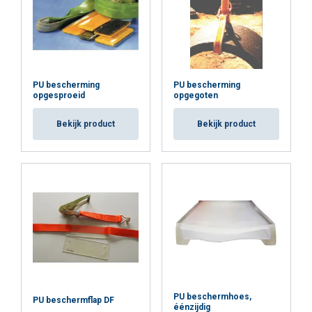
EP-L9
N/A
25
N/A
100
N/A
Materiaal:
Markering:
EP-
N/A
30
N/A
N/A
N/A
Norm:
L10
except material
PU bescherming
PU bescherming
EP-
N/A
N/A
N/A
N/A
240
opgesproeid
opgegoten
L11
Bekijk product
Bekijk product
EP-
N/A
N/A
N/A
N/A
N/A
L12
EP-
N/A
N/A
N/A
N/A
300
L13
PU beschermhoes,
PU beschermflap DF
éénzijdig