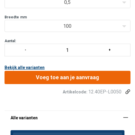
op het verankeringspunt op de last (harpsluitingen, pennen, assen,
0,5
t etc
Breedte
mm
100
Aantal:
Bekijk alle varianten
Voeg toe aan je aanvraag
12.40EP-L0050
Artikelcode: