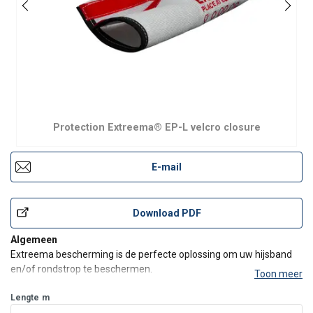
Protection Extreema® EP-L velcro closure
E-mail
Download PDF
Algemeen
Extreema bescherming is de perfecte oplossing om uw hijsband
en/of rondstrop te beschermen.
Toon meer
Volgens de EN-1492 norm voor veilig gebruik van rondstroppen
moeten deze altijd worden beschermd op de aanslagpunten. Dus
Lengte
m