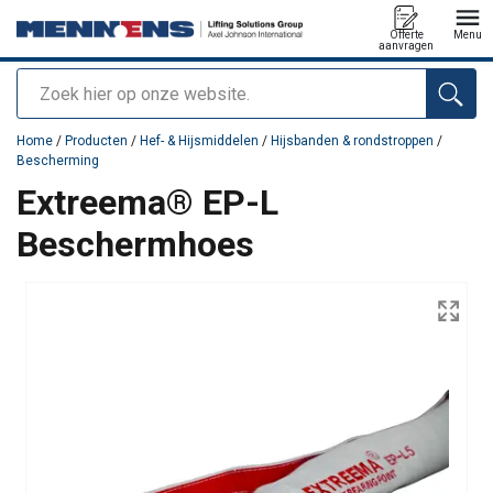
Offerte
Menu
aanvragen
Zoeken
toegevoegd aan uw offerte
Home
/
Producten
/
Hef- & Hijsmiddelen
/
Hijsbanden & rondstroppen
/
Bescherming
Extreema® EP-L
Beschermhoes