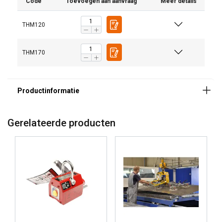
Code
Toevoegen aan aanvraag
Meer details
THM120
THM170
Markering:
Waarschuwing:
Veiligheidsfactor:
Gerelateerde producten