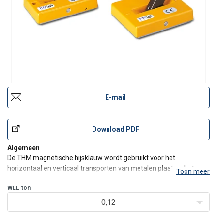
E-mail
Download PDF
Algemeen
De THM magnetische hijsklauw wordt gebruikt voor het
horizontaal en verticaal transporten van metalen plaaten, het
Toon meer
trekken aan stalen platen en het transporteren van vlakke
magnetizeerbare metalen werkstukken.
WLL
ton
Afhankelijk van het type kunnen platen met een dikte van 1 tot
0,12
5mm opgenomen