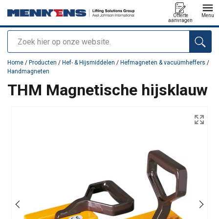
Offerte
Menu
aanvragen
Zoeken
toegevoegd aan uw offerte
Home
/
Producten
/
Hef- & Hijsmiddelen
/
Hefmagneten & vacuümheffers
/
Handmagneten
THM Magnetische hijsklauw