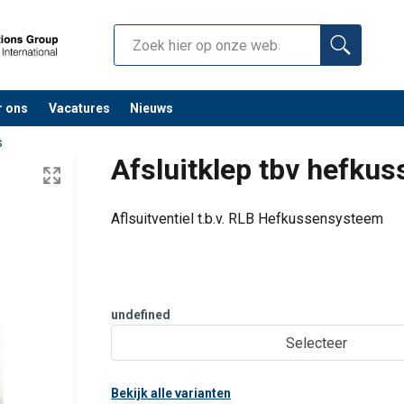
r ons
Vacatures
Nieuws
s
Afsluitklep tbv hefku
Aflsuitventiel t.b.v. RLB Hefkussensysteem
undefined
Selecteer
Bekijk alle varianten