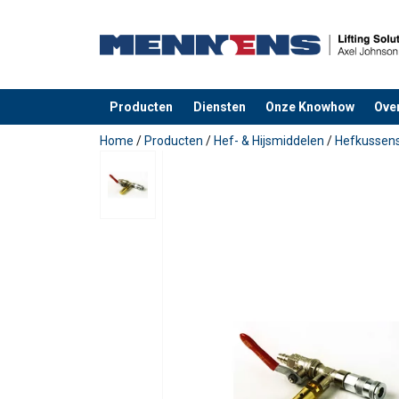
Producten
Diensten
Onze Knowhow
Ove
toegevoegd aan uw offerte
Home
/
Producten
/
Hef- & Hijsmiddelen
/
Hefkussen