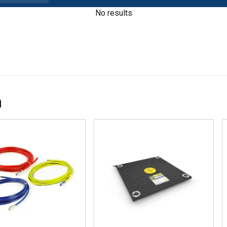
No results
n