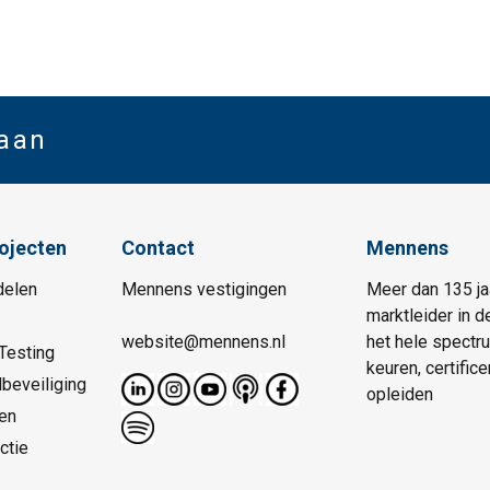
 aan
rojecten
Contact
Mennens
delen
Mennens vestigingen
Meer dan 135 ja
marktleider in d
website@mennens.nl
het hele spectr
Testing
keuren, certific
beveiliging
opleiden
en
ctie