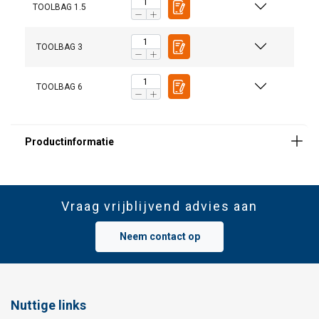
TOOLBAG 1.5
TOOLBAG 3
TOOLBAG 1.5 - volume 1.5 ltr voor kleiner
TOOLBAG 6
gereedschap.
TOOLBAG 3 - volume 3 ltr voor groter gereedschap of
meerdere kleine.
TOOLBAG 6 - volume 6 ltr voor groter gereedschap
icm meerdere kleine.
Vraag vrijblijvend advies aan
Neem contact op
Materiaal:
Nuttige links