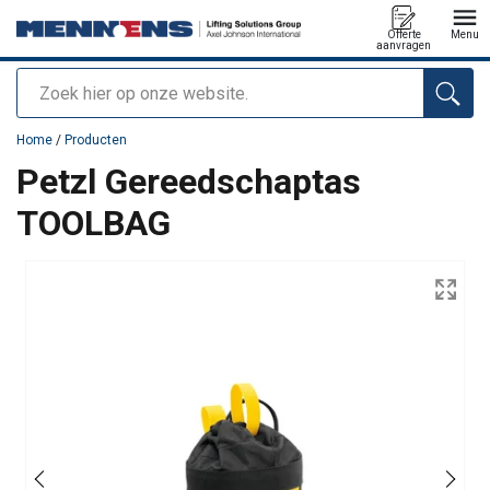
Offerte
Menu
aanvragen
Zoeken
toegevoegd aan uw offerte
Home
/
Producten
Petzl Gereedschaptas
TOOLBAG