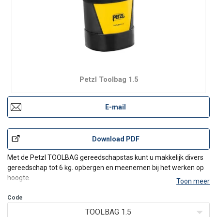
Petzl Toolbag 1.5
E-mail
Download PDF
Met de Petzl TOOLBAG gereedschapstas kunt u makkelijk divers
gereedschap tot 6 kg. opbergen en meenemen bij het werken op
hoogte.
Toon meer
Het openings- en sluitsysteem is eenvoudig met één hand te
Code
bedienen. Het kan met behulp van het INTERFAST-accessoire aan
TOOLBAG 1.5