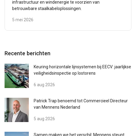
infrastructuur en windenergie te voorzien van
betrouwbare staalkabeloplossingen.
5 mei 2026
DUTCH
Deze website maakt gebruik van
ENGLISH TRANSLATION
cookies.
Recente berichten
We gebruiken cookies om inhoud en
Keuring horizontale lijnsystemen bij EECV: jaarlijkse
advertenties te personaliseren en om ons
veiligheidsinspectie op lostorens
verkeer te analyseren. We delen ook informatie
over uw gebruik van onze site met onze
6 aug 2026
advertentie- en analysepartners, die deze
kunnen combineren met andere informatie die
Patrick Trap benoemd tot Commercieel Directeur
u aan hen heeft verstrekt of die zij hebben
van Mennens Nederland
verzameld door uw gebruik van hun diensten.
5 aug 2026
Privacybeleid
Strikt
Prestatie
Targeting
Samen maken we het verschil: Mennens steunt