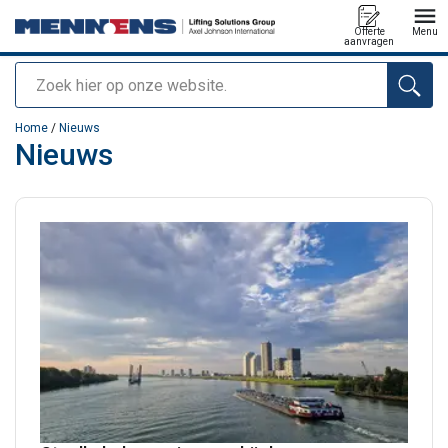
Offerte
Menu
aanvragen
Zoeken
toegevoegd aan uw offerte
Home
/
Nieuws
Nieuws