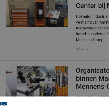
Center bi
Holmatro Industria
vestiging van Amst
toegevoegd aan haa
betreft het vierde
Mennens-Groep.
9 jul 2020
Organisato
binnen Ma
Mennens-
Per 1 juli is het 
1888 specialist in s
valbeveiliging, op 