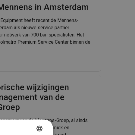
j Mennens in Amsterdam
l Equipment heeft recent de Mennens-
erdam als nieuwe service partner
r netwerk van 700 bar-specialisten. Het
 Holmatro Premium Service Center binnen de
rische wijzigingen
nagement van de
Groep
management van de Mennens-Groep, al sinds
taalkabel, hijs- en heftechniek en
organisatorisch niveau gewijzigd.