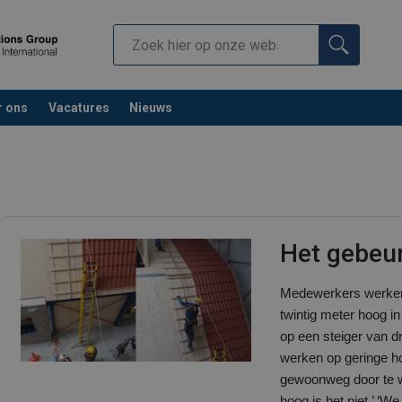
r ons
Vacatures
Nieuws
Het gebeur
Medewerkers werken r
twintig meter hoog i
op een steiger van dr
werken op geringe h
gewoonweg door te w
hoog is het niet.’ ‘W