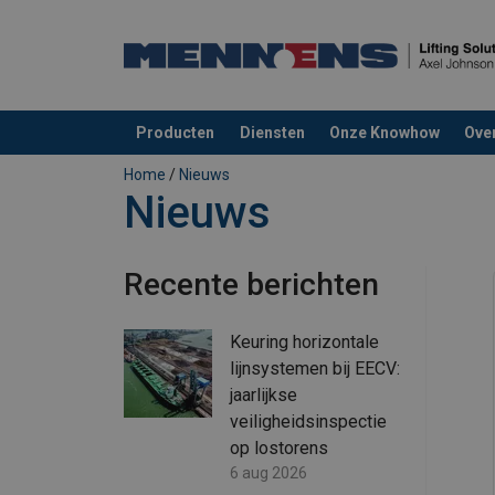
Producten
Diensten
Onze Knowhow
Ove
toegevoegd aan uw offerte
Home
/
Nieuws
Nieuws
Recente berichten
Keuring horizontale
lijnsystemen bij EECV:
jaarlijkse
veiligheidsinspectie
op lostorens
6 aug 2026