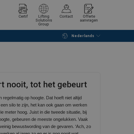
Certif
Lifting
Contact
Offerte
Solutions
aanvragen
Group
Nederlands
Verder winkelen
Vraag offerte aan
t nooit, tot het gebeurt
egelmatig op hoogte. Dat hoeft niet altijd
n een silo te zijn, het kan ook gaan om werken
ie meter hoog. Juist in die tweede situatie, bij
oogte, gebeuren de meeste ongelukken. Vaak
einig bewustwording van de gevaren. ‘Ach, zo
e werken al jaren zo en er is nog nooit wat