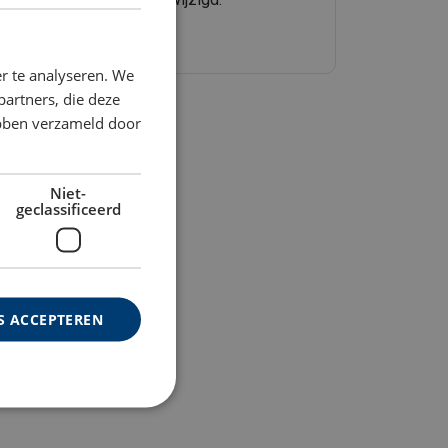
DUTCH
ENGLISH TRANSLATION
r te analyseren. We
partners, die deze
ebben verzameld door
Niet-
geclassificeerd
S ACCEPTEREN